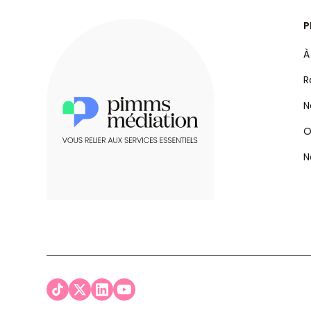
P
À
R
N
O
N