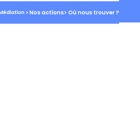
ALITÉS
FORMATIONS
PARTENAIRES
CONTACT
>
Nos actions
>
Où nous trouver ?
Médiation