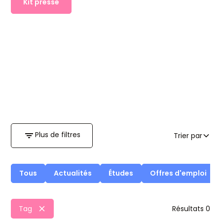
Kit presse
Plus de filtres
Trier par
Tous
Actualités
Études
Offres d'emploi
Tag
Résultats
0