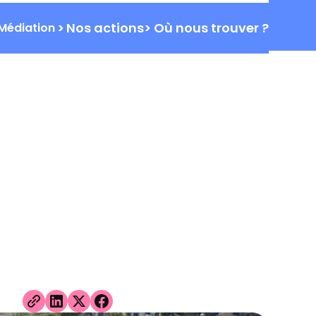
ALITÉS
FORMATIONS
PARTENAIRES
CONTACT
>
Nos actions
>
Où nous trouver ?
Médiation
obilité
tagne