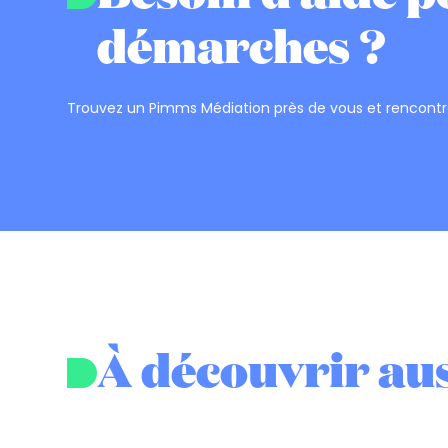
démarches ?
Trouvez un Pimms Médiation près de vous et rencontr
À découvrir aus