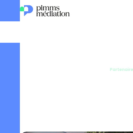
Actualités
Partenair
[Vidéo] 
avec SN
Pimms Médiation
08
Juillet
2026
•
Réseau
L