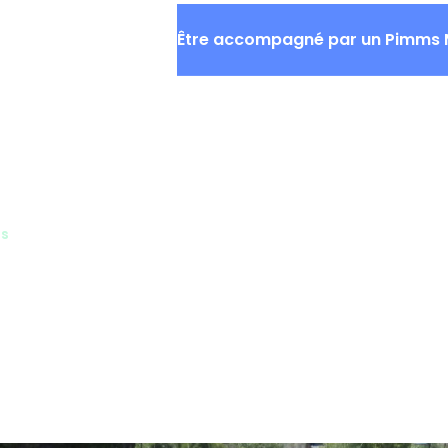
QUI SOMMES-NOUS
ACTU
Être accompagné par un Pimms 
es
zoom sur les ateliers m
CF Voyageurs TER Bre
ocal