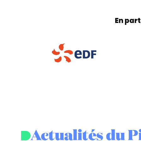
Lundi : 14h-16h4
Fermé le week-end.
Téléphone
En par
03 82 44 54 50
Mail
grandlongwy@pimmsmediation.fr
Actualités du 