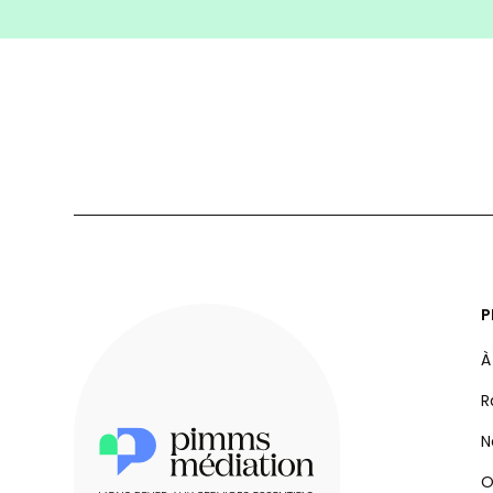
P
À
R
N
O