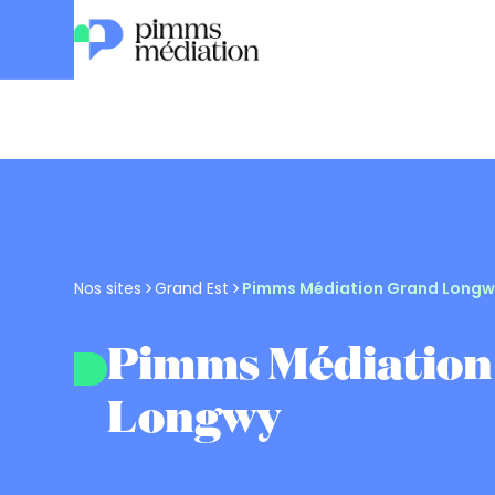
Nos sites
Grand Est
Pimms Médiation Grand Longw
Pimms Médiation
Longwy