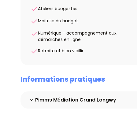
Ateliers écogestes
Maitrise du budget
Numérique - accompagnement aux
démarches en ligne
Retraite et bien vieillir
Informations pratiques
Pimms Médiation Grand Longwy
Adresse
14 rue Stanislas - 54400 Longwy
Horaires d’ouverture
Mardi au vendredi : 9h00-11h45 / 14h00-16h45