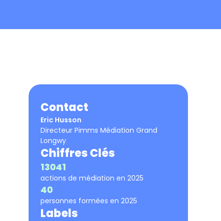
Contact
Eric Husson
Directeur Pimms Médiation Grand
Longwy
Chiffres Clés
13041
actions de médiation en 2025
40
personnes formées en 2025
Labels