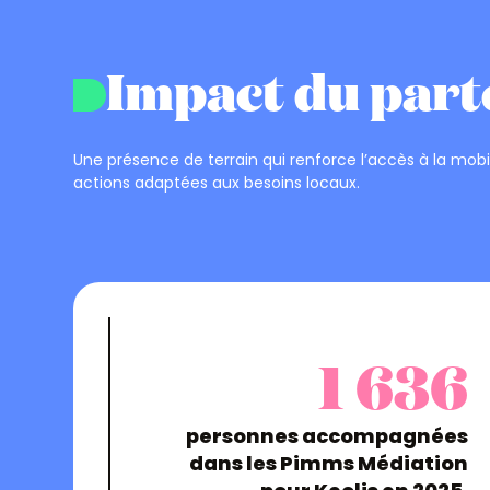
Impact du part
Une présence de terrain qui renforce l’accès à la mobil
actions adaptées aux besoins locaux.
1 636
personnes accompagnées
dans les Pimms Médiation